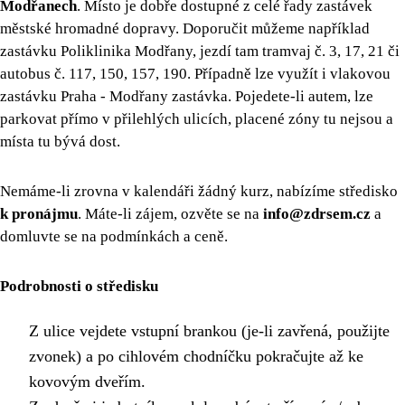
Modřanech
. Místo je dobře dostupné z celé řady zastávek
městské hromadné dopravy. Doporučit můžeme například
zastávku Poliklinika Modřany, jezdí tam tramvaj č. 3, 17, 21 či
autobus č. 117, 150, 157, 190. Případně lze využít i vlakovou
zastávku Praha - Modřany zastávka. Pojedete-li autem, lze
parkovat přímo v přilehlých ulicích, placené zóny tu nejsou a
místa tu bývá dost.
Nemáme-li zrovna v kalendáři žádný kurz, nabízíme středisko
k pronájmu
. Máte-li zájem, ozvěte se na
info@zdrsem.cz
a
domluvte se na podmínkách a ceně.
Podrobnosti o středisku
Z ulice vejdete vstupní brankou (je-li zavřená, použijte
zvonek) a po cihlovém chodníčku pokračujte až ke
kovovým dveřím.