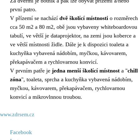
Za dveřmi je botník a pak lze obývat přízemí a/nebo
první patro.
V přízemí se nachází
dvě školící místnosti
o rozměrech
cca 50 m2 a 80 m2, obě jsou vybaveny whiteboardovou
tabulí, ve větší je dataprojektor, na zemi jsou koberce a
ve větší místnosti židle. Dále je k dispozici toaleta a
kuchyňka vybavená nádobím, myčkou, kávovarem,
překapávačem a rychlovarnou konvicí.
V prvním patře je
jedna menší školící místnost
a "
chill
zóna
", toaleta, sprcha a kuchyňka vybavená nádobím,
myčkou, kávovarem, překapávačem, rychlovarnou
konvicí a mikrovlnnou troubou.
www.zdrsem.cz
Facebook