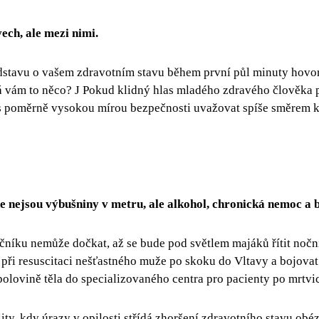
vech, ale mezi nimi.
stavu o vašem zdravotním stavu během první půl minuty hovoru.
á vám to něco? J Pokud klidný hlas mladého zdravého člověka p
 s poměrně vysokou mírou bezpečnosti uvažovat spíše směrem k
nejsou výbušniny v metru, ale alkohol, chronická nemoc a b
čníku nemůže dočkat, až se bude pod světlem majáků řítit noč
při resuscitaci nešťastného muže po skoku do Vltavy a bojovat
olovině těla do specializovaného centra pro pacienty po mrtvi
ty, kdy úrazy v opilosti střídá zhoršení zdravotního stavu ob