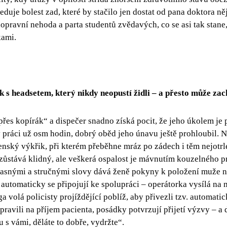
duje bolest zad, které by stačilo jen dostat od pana doktora n
opravní nehoda a parta studentů zvědavých, co se asi tak stan
kami.
 s headsetem, který nikdy neopustí židli – a přesto může zac
přes kopírák“ a dispečer snadno získá pocit, že jeho úkolem je 
 v práci už osm hodin, dobrý oběd jeho únavu ještě prohloubil. 
ženský výkřik, při kterém přeběhne mráz po zádech i těm nejotr
ůstává klidný, ale veškerá ospalost je mávnutím kouzelného pr
 jasnými a stručnými slovy dává ženě pokyny k položení muže 
a automaticky se připojují ke spolupráci – operátorka vysílá na m
a volá policisty projíždějící poblíž, aby přivezli tzv. automati
pravili na příjem pacienta, posádky potvrzují přijetí výzvy – a
 s vámi, děláte to dobře, vydržte“.