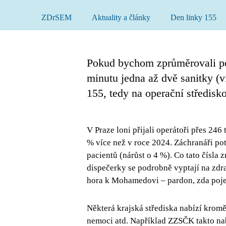
ZDrSEM
Aktuality a články
Den linky 155
Pokud bychom zprůměrovali po
minutu jedna až dvě sanitky (v
155, tedy na operační středisk
V Praze loni přijali operátoři přes 246 
% více než v roce 2024. Záchranáři pot
pacientů (nárůst o 4 %). Co tato čísla
dispečerky se podrobně vyptají na zdr
hora k Mohamedovi – pardon, zda pojed
Některá krajská střediska nabízí kromě
nemoci atd. Například ZZSČK takto nab