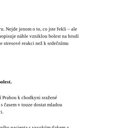
 Nejde jenom o to, co jste řekli – ale
opisuje náhle vzniklou bolest na hrudi
e stresové reakci než k srdečnímu
olest.
ní Prahou k chodkyni sražené
 s časem v touze dostat mladou
ci.
ézního pacienta s vysokým tlakem a