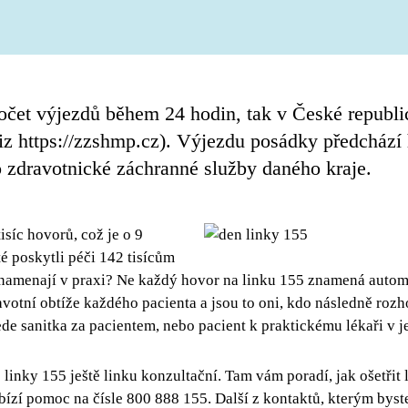
čet výjezdů během 24 hodin, tak v České republi
iz https://zzshmp.cz). Výjezdu posádky předchází 
o zdravotnické záchranné služby daného kraje.
tisíc hovorů, což je o 9
é poskytli péči 142 tisícům
 znamenají v praxi? Ne každý hovor na linku 155 znamená autom
avotní obtíže každého pacienta a jsou to oni, kdo následně roz
e sanitka za pacientem, nebo pacient k praktickému lékaři v j
 linky 155 ještě linku konzultační. Tam vám poradí, jak ošetřit
ízí pomoc na čísle 800 888 155. Další z kontaktů, kterým byste