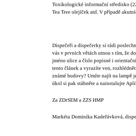
Toxikologické informační středisko (2
Tea Tree olejíček atd. V případě akutní
Dispečeři a dispečerky si rádi poslec
vás v prvních větách utnou s tím, že d
jméno ulice a číslo popisné i orientač
tento článek a vyrazíte ven, rozhlédně
známé budovy? Umíte najít na lampě je
úkol si pak stáhněte a nainstalujte Apl
Za ZDrSEM a ZZS HMP
Markéta Dominika Kadeřávková, dispe