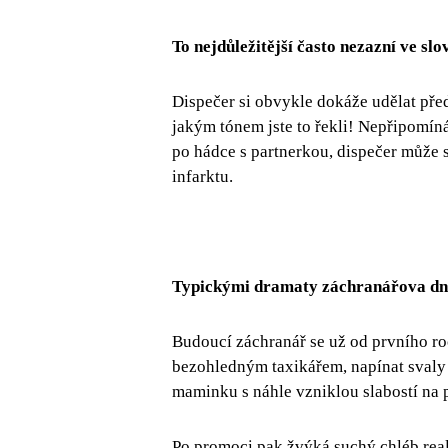
To nejdůležitější často nezazní ve slo
Dispečer si obvykle dokáže udělat před
jakým tónem jste to řekli! Nepřipomín
po hádce s partnerkou, dispečer může
infarktu.
Typickými dramaty záchranářova dne 
Budoucí záchranář se už od prvního ro
bezohledným taxikářem, napínat svaly 
maminku s náhle vzniklou slabostí na p
Po promoci pak žvýká suchý chléb reali