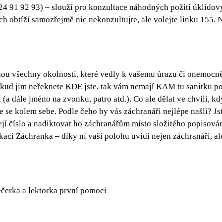
24 91 92 93) – slouží pro konzultace náhodných požití úklido
ch obtíží samozřejmě nic nekonzultujte, ale volejte linku 155. 
hnou všechny okolnosti, které vedly k vašemu úrazu či onemocn
okud jim neřeknete KDE jste, tak vám nemají KAM tu sanitku posl
ní (a dále jméno na zvonku, patro atd.). Co ale dělat ve chvíli
te se kolem sebe. Podle čeho by vás záchranáři nejlépe našli? J
jí číslo a nadiktovat ho záchranářům místo složitého popisová
ikaci Záchranka – díky ní vaši polohu uvidí nejen záchranáři, al
čerka a lektorka první pomoci