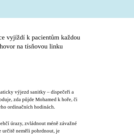
ce vyjíždí k pacientům každou
hovor na tísňovou linku
aticky výjezd sanitky – dispečeři a
hoduje, zda půjde Mohamed k hoře, či
eho ordinačních hodinách.
 lehčí úrazy, zvládnout méně závažné
 určitě neměli pohrdnout, je