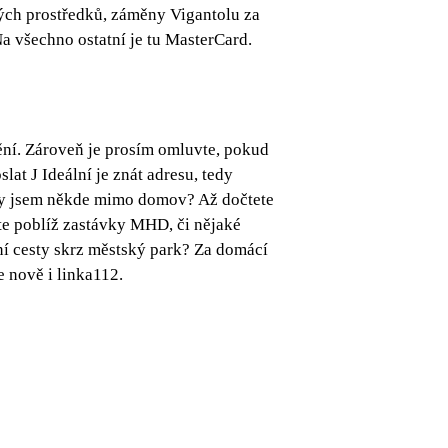
vých prostředků, záměny Vigantolu za
Na všechno ostatní je tu MasterCard.
ění. Zároveň je prosím omluvte, pokud
at J Ideální je znát adresu, tedy
, kdy jsem někde mimo domov? Až dočtete
ste poblíž zastávky MHD, či nějaké
ní cesty skrz městský park? Za domácí
e nově i linka112.