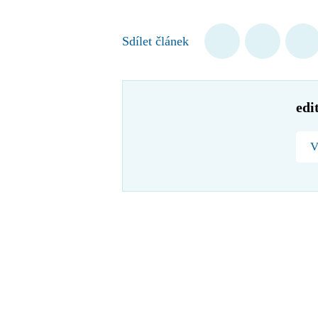
Sdílet článek
edi
V