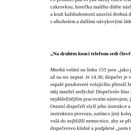
cukrovkou, horečku malého dítěte násle
a kruh každodennosti uzavírá drobná d
s alkoholem a dalšími návykovými lát
„Na druhém konci telefonu sedí člověk
​Mnohá volání na linku 155 jsou „jako 
už na nic neptat. Je 14.30, dispečer je
ospalé pozdravení volajícího přeruší 
můj manžel nedýchá! Dispečerův hlas z
nejdůležitějším pracovním nástrojem,
Ostatní dispečeři slyší jeho instrukce 
instruktora provozu, zatímco jiný koleg
volá do nejbližší nemocnice, aby se při
dispečerovo klidné a podpůrné „jsem tu