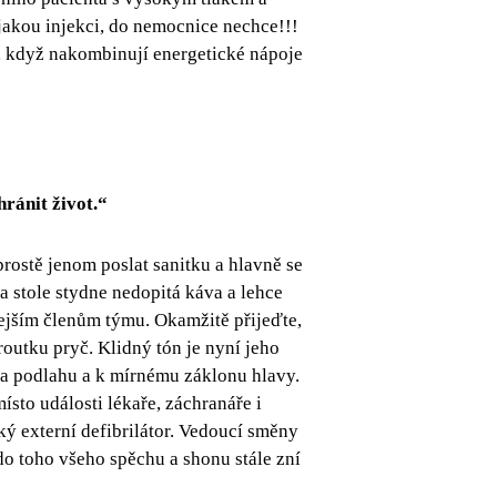
ějakou injekci, do nemocnice nechce!!!
e, když nakombinují energetické nápoje
hránit život.“
prostě jenom poslat sanitku a hlavně se
Na stole stydne nedopitá káva a lehce
lejším členům týmu. Okamžitě přijeďte,
outku pryč. Klidný tón je nyní jeho
na podlahu a k mírnému záklonu hlavy.
ísto události lékaře, záchranáře i
cký externí defibrilátor. Vedoucí směny
 do toho všeho spěchu a shonu stále zní